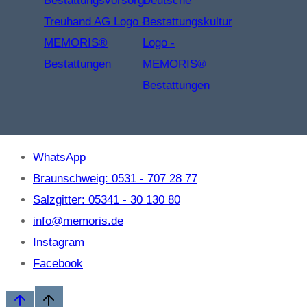
WhatsApp
Braunschweig: 0531 - 707 28 77
Salzgitter: 05341 - 30 130 80
info@memoris.de
Instagram
Facebook